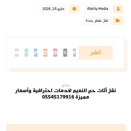
Alahly Media
مايو 14, 2026
نقل عفش جدة
سابق
نقل أثاث حي النعيم بخدمات احترافية وأسعار
مميزة 05545179916