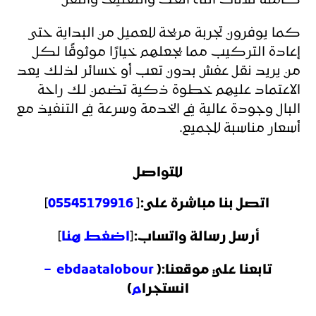
كاملة للأثاث أثناء الفك والتغليف والنقل
كما يوفرون تجربة مريحة للعميل من البداية حتى
إعادة التركيب مما يجعلهم خيارًا موثوقًا لكل
من يريد نقل عفش بدون تعب أو خسائر لذلك يعد
الاعتماد عليهم خطوة ذكية تضمن لك راحة
البال وجودة عالية في الخدمة وسرعة في التنفيذ مع
أسعار مناسبة للجميع.
للتواصل
اتصل بنا مباشرة على:
[
05545179916
]
أرسل رسالة واتساب:
[
اضغط هنا
]
تابعنا علي موقعنا:(
ebdaatalobour
–
انستجرا
م
)