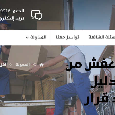
الدعم
: 00966545179916
بريد إلكترو
سئلة الشائعة
تواصل معنا
المدونة
عفش من
المدونة
نقل
ليل
 قرار