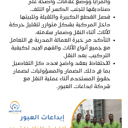
والمرايا ووضع علامات واضحة على
صناديقها لتجنب الكسر أو التلف.
فصل القطع الكبيرة والثقيلة وتثبيتها
داخل المركبة بشكل متوازن لتقليل حركة
الأثاث أثناء النقل وضمان سلامته.
التأكد من خبرة العمالة المدربة في التعامل
مع جميع أنواع الأثاث والفهم الجيد لكيفية
التركيب بعد النقل.
الاحتفاظ بعقد واضح يحدد كل التفاصيل
بما في ذلك الضمان والمسؤوليات لضمان
حقوق المستخدم أثناء عملية النقل مع
شركة ابداعات العبور.