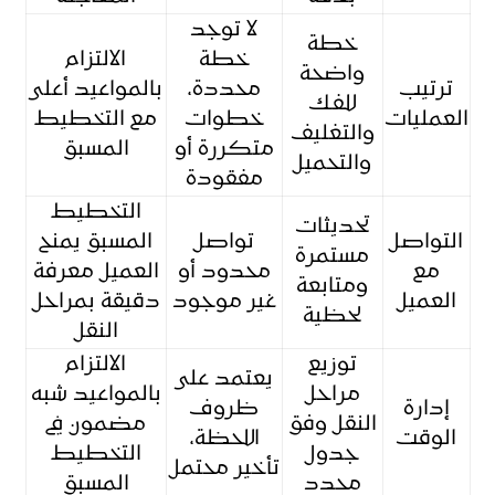
لا توجد
خطة
خطة
الالتزام
واضحة
ترتيب
محددة،
بالمواعيد أعلى
للفك
العمليات
خطوات
مع التخطيط
والتغليف
متكررة أو
المسبق
والتحميل
مفقودة
التخطيط
تحديثات
التواصل
تواصل
المسبق يمنح
مستمرة
مع
محدود أو
العميل معرفة
ومتابعة
العميل
غير موجود
دقيقة بمراحل
لحظية
النقل
توزيع
الالتزام
يعتمد على
مراحل
بالمواعيد شبه
إدارة
ظروف
النقل وفق
مضمون في
الوقت
اللحظة،
جدول
التخطيط
تأخير محتمل
محدد
المسبق