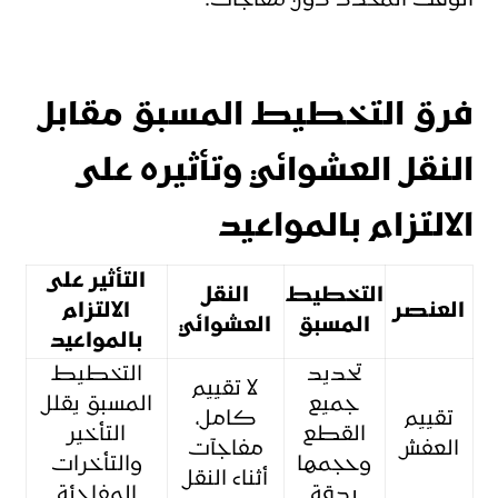
الوقت المحدد دون مفاجآت.
فرق التخطيط المسبق مقابل
النقل العشوائي وتأثيره على
الالتزام بالمواعيد
التأثير على
التخطيط
النقل
العنصر
الالتزام
المسبق
العشوائي
بالمواعيد
تحديد
التخطيط
لا تقييم
جميع
المسبق يقلل
تقييم
كامل،
القطع
التأخير
العفش
مفاجآت
وحجمها
والتأخرات
أثناء النقل
بدقة
المفاجئة