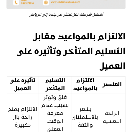
أفضل شركة نقل عفش من جدة إلى الرياض
الالتزام بالمواعيد مقابل
التسليم المتأخر وتأثيره على
العميل
الالتزام
التسليم
تأثيره على
العنصر
بالمواعيد
المتأخر
العميل
قلق وتوتر
بسبب عدم
يشعر
الالتزام يمنح
الراحة
معرفة
بالاطمئنان
راحة بال
النفسية
الوقت
والثقة
كبيرة
الفعلي