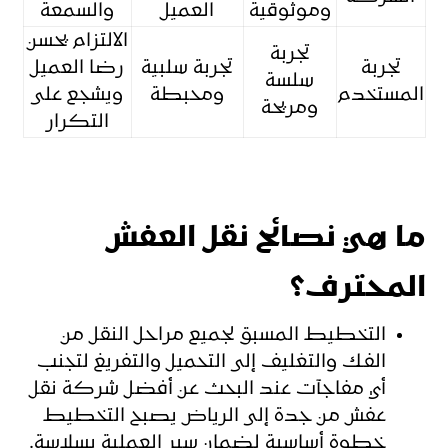
وموثوقية
العميل
والسمعة
الالتزام يحسن
تجربة
تجربة
تجربة سلبية
رضا العميل
سلسة
المستخدم
ومحبطة
ويشجع على
ومريحة
التكرار
ما هي نصائح نقل العفش
المحترف؟
التخطيط المسبق لجميع مراحل النقل من
الفك والتغليف إلى التحميل والتفريغ لتجنب
أي مفاجآت عند البحث عن أفضل شركة نقل
عفش من جدة إلى الرياض يصبح التخطيط
خطوة أساسية لضمان سير العملية بسلاسة.