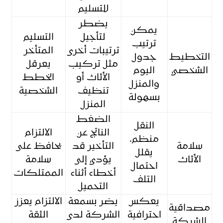
للتسليم
يضطر
يمكن
لتأجيل
التسليم
ترتيب
ترتيبات أخرى
المتأخر
التخطيط
جدول
مثل تركيب
يعرقل
الشخصي
اليوم
الأثاث أو
الخطط
والمنزل
تنظيف
الشخصية
بسهولة
المنزل
الضغط
النقل
الناتج عن
الالتزام
منظم،
سلامة
التأخير قد
يحافظ على
يقلل
الأثاث
يؤدي إلى
سلامة
احتمال
أخطاء أثناء
الممتلكات
التلف
التحميل
يعكس
يضر بسمعة
الالتزام يعزز
مصداقية
احترافية
الشركة لدى
الثقة
الشركة