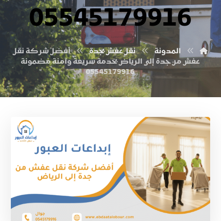
05545179916
المدونة
نقل عفش بجدة
أفضل شركة نقل
عفش من جدة إلى الرياض بخدمة سريعة وآمنة مضمونة
05545179916